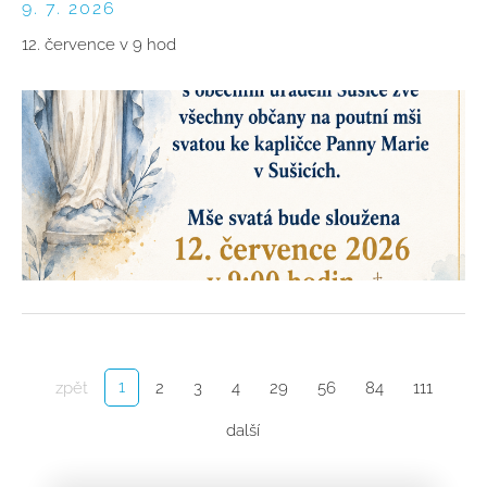
9. 7. 2026
12. července v 9 hod
1
zpět
2
3
4
29
56
84
111
další