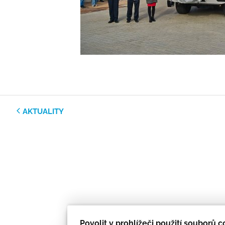
AKTUALITY
Povolit v prohlížeči použití souborů 