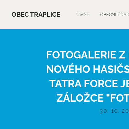
OBEC TRAPLICE
ÚVOD
OBECNÍ ÚŘA
FOTOGALERIE Z
NOVÉHO HASIČ
TATRA FORCE JE
ZÁLOŽCE "FO
30. 10. 2