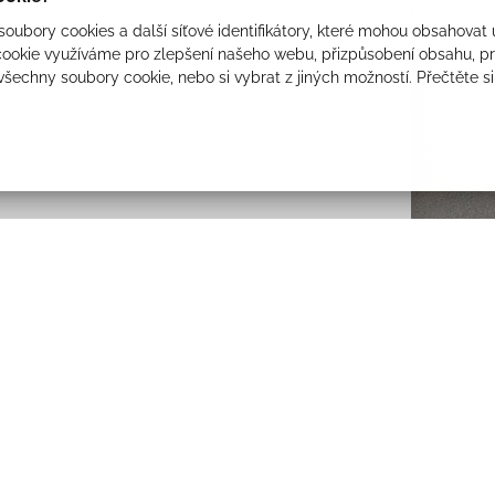
oubory cookies a další síťové identifikátory, které mohou obsahovat 
ookie využíváme pro zlepšení našeho webu, přizpůsobení obsahu, pro
 všechny soubory cookie, nebo si vybrat z jiných možností. Přečtěte s
Foto
Odebírejt
Sdružení a spolky
Souhlasím se z
Volný čas
Kontakty