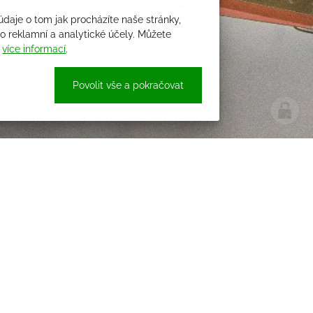
údaje o tom jak procházíte naše stránky,
 reklamní a analytické účely. Můžete
i
více informací
.
Povolit vše a pokračovat
e náš newsletter
Sledujte nás
pracováním osobních údajů