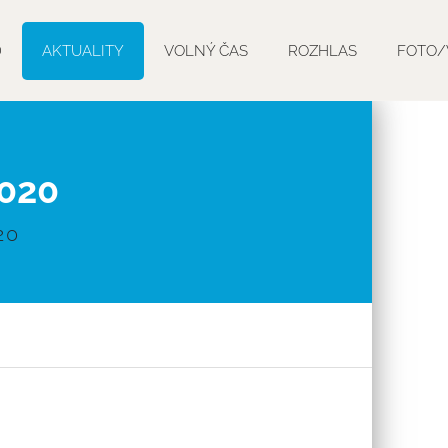
D
AKTUALITY
VOLNÝ ČAS
ROZHLAS
FOTO/
020
20