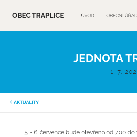
OBEC TRAPLICE
ÚVOD
OBECNÍ ÚŘA
JEDNOTA T
1. 7. 20
AKTUALITY
5. - 6. července bude otevřeno od 7.00 do