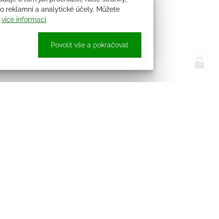
 reklamní a analytické účely. Můžete
i
více informací
.
Povolit vše a pokračovat
e náš newsletter
Sledujte nás
pracováním osobních údajů