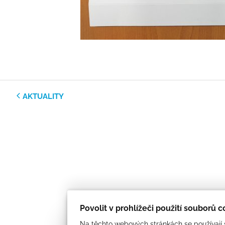
AKTUALITY
Povolit v prohlížeči použití souborů 
Na těchto webových stránkách se používají s