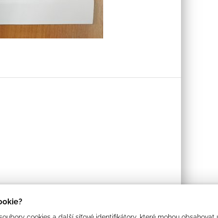
cookie?
oubory cookies a další síťové identifikátory, které mohou obsahovat 