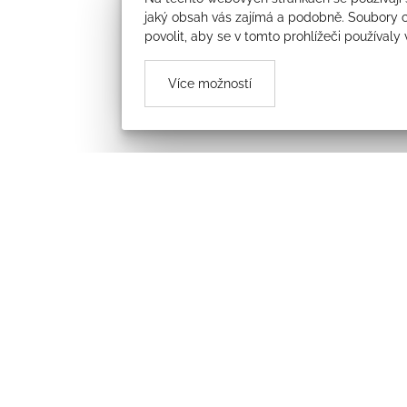
jaký obsah vás zajímá a podobně. Soubory c
povolit, aby se v tomto prohlížeči používaly
Více možností
Úvod
Obecní úřad
Aktuality
Dotované projekty