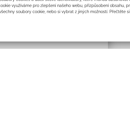
ookie využíváme pro zlepšení našeho webu, přizpůsobení obsahu, pro
 všechny soubory cookie, nebo si vybrat z jiných možností. Přečtěte s
Foto
Odebírejt
Sdružení a spolky
Souhlasím se z
Volný čas
Kontakty
Prohlášení o přístupnosti