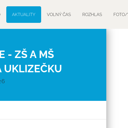
D
AKTUALITY
VOLNÝ ČAS
ROZHLAS
FOTO/
 - ZŠ A MŠ
Á UKLIZEČKU
26