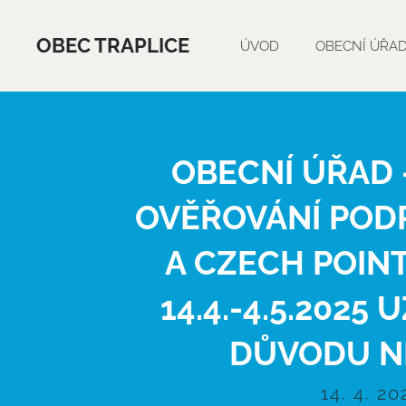
OBEC TRAPLICE
ÚVOD
OBECNÍ ÚŘA
OBECNÍ ÚŘAD 
OVĚŘOVÁNÍ PODP
A CZECH POINT
14.4.-4.5.2025
DŮVODU N
14. 4. 20