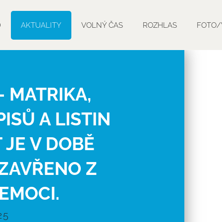
D
AKTUALITY
VOLNÝ ČAS
ROZHLAS
FOTO/
- MATRIKA,
ISŮ A LISTIN
 JE V DOBĚ
 UZAVŘENO Z
EMOCI.
25