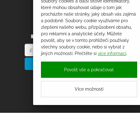
soubory cookies a další síťové identifikátory,
které mohou obsahovat údaje o tom jak
procházíte naše stránky, jaký obsah vás zajímá
a podobně. Soubory cookie využíváme pro
Odebírejte náš newsletter
zlepšení našeho webu, přizpůsobení obsahu,
pro reklamní a analytické účely. Můžete
Souhlasím se zpracováním osobních údajů
povolit, aby se v tomto prohlížeči používaly
všechny soubory cookie, nebo si vybrat z
jiných možností. Přečtěte si
více informací
.
Povolit vše a pokračovat
Sledujte nás
Více možností
© copyright Obec Traplice