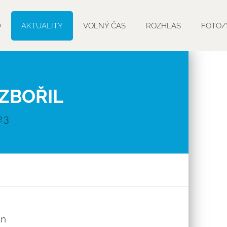
D
AKTUALITY
VOLNÝ ČAS
ROZHLAS
FOTO/
 ZBOŘIL
23
in