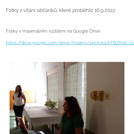
Fotky z vítání občánků, které proběhlo 16.9.2022
Fotky v maximálním rozlišení na Google Drive:
https://drive.google.com/drive/folders/14n1jckaJhTBZtfd4_c