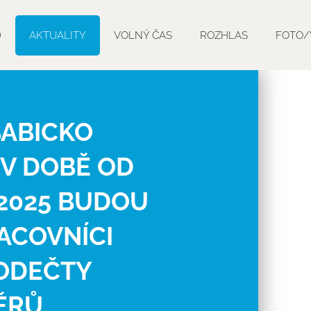
D
AKTUALITY
VOLNÝ ČAS
ROZHLAS
FOTO/
ABICKO
 V DOBĚ OD
5.2025 BUDOU
ACOVNÍCI
ODEČTY
RŮ.