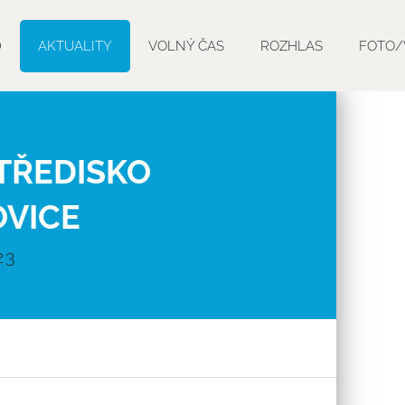
D
AKTUALITY
VOLNÝ ČAS
ROZHLAS
FOTO/
TŘEDISKO
VICE
23