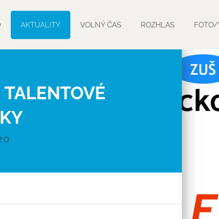
D
AKTUALITY
VOLNÝ ČAS
ROZHLAS
FOTO/
- TALENTOVÉ
KY
20