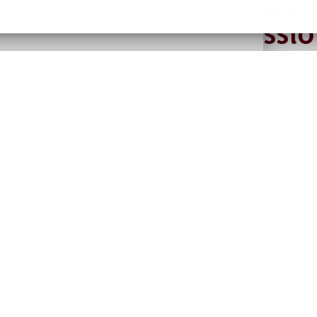
Foto
Odebírejt
Sdružení a spolky
Souhlasím se z
Volný čas
Kontakty
Prohlášení o přístupnosti