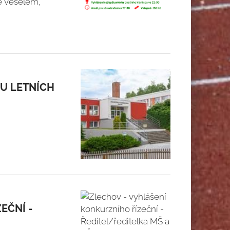
ve veselém,
BU LETNÍCH
EČNÍ -