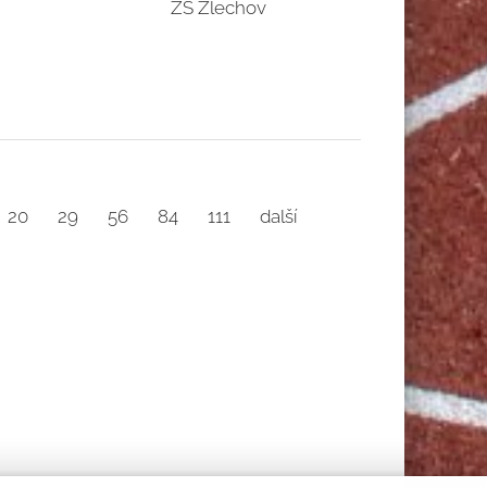
20
29
56
84
111
další