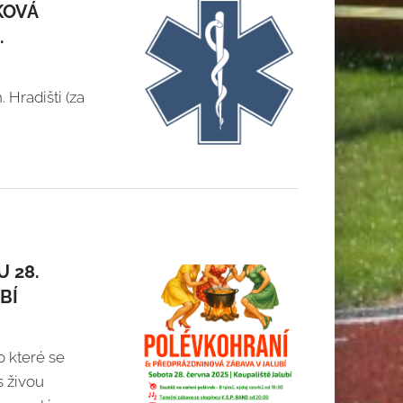
KOVÁ
.
 Hradišti (za
 28.
BÍ
 které se
s živou