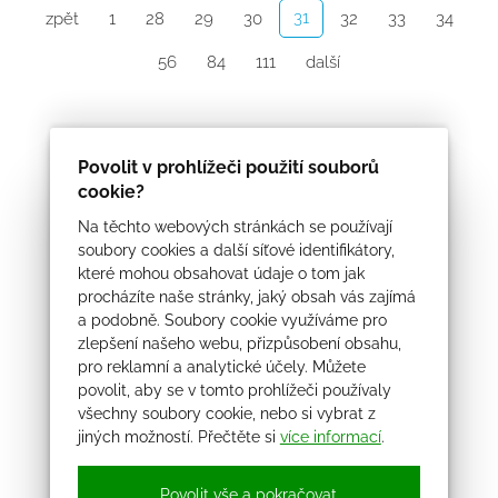
31
zpět
1
28
29
30
32
33
34
56
84
111
další
Povolit v prohlížeči použití souborů
cookie?
Na těchto webových stránkách se používají
soubory cookies a další síťové identifikátory,
které mohou obsahovat údaje o tom jak
procházíte naše stránky, jaký obsah vás zajímá
a podobně. Soubory cookie využíváme pro
zlepšení našeho webu, přizpůsobení obsahu,
pro reklamní a analytické účely. Můžete
povolit, aby se v tomto prohlížeči používaly
všechny soubory cookie, nebo si vybrat z
jiných možností. Přečtěte si
více informací
.
Povolit vše a pokračovat