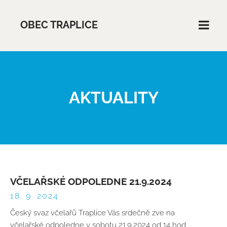
OBEC TRAPLICE
AKTUALITY
VČELAŘSKÉ ODPOLEDNE 21.9.2024
18. 9. 2024
Český svaz včelařů Traplice Vás srdečně zve na
včelařské odpoledne v sobotu 21.9.2024 od 14 hod