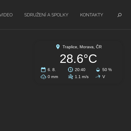
VIDEO
SDRUŽENÍ A SPOLKY
KONTAKTY
Traplice, Morava, ČR
28.6°C
6. 8.
20:40
50 %
0 mm
1.1 m/s
V