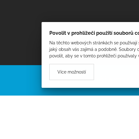
Povolit v prohlížeči použití souborů 
Na těchto webových stránkách se používají s
jaký obsah vás zajímá a podobně. Soubory c
povolit, aby se v tomto prohlížeči používaly
Více možností
NEJNOVĚJŠÍ AKTUAL
Drůbežárna Jalubí bude prodávat v úterý
15. září od 8.00
brojlery. Cena je 35,--Kč/1 kg živé váhy.
PROCHÁZET AKTUALITY