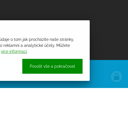
údaje o tom jak procházíte naše stránky,
 reklamní a analytické účely. Můžete
i
více informací
.
Povolit vše a pokračovat
ÚŘEDNÍ DESKA
PROCHÁZET ÚŘEDNÍ DESKU