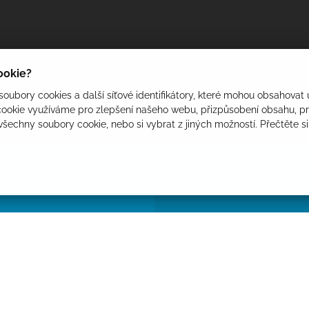
cookie?
oubory cookies a další síťové identifikátory, které mohou obsahovat 
ookie využíváme pro zlepšení našeho webu, přizpůsobení obsahu, pro
 všechny soubory cookie, nebo si vybrat z jiných možností. Přečtěte s
ITY
 do 16.00 hodin
vykrmené