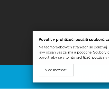
Povolit v prohlížeči použití souborů 
Na těchto webových stránkách se používají s
jaký obsah vás zajímá a podobně. Soubory c
povolit, aby se v tomto prohlížeči používaly
Více možností
NEJNOVĚJŠÍ AKTUAL
Obec Jalubí hledá brigádníky na pozici dozor (plavčík) na místní 
Podmínkou je absolvování kurzu nebo již získané osvědčení. Kur