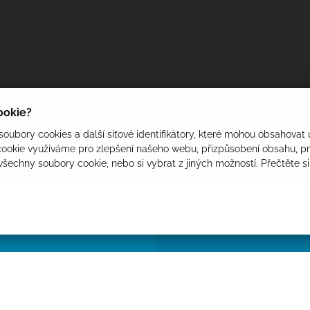
cookie?
oubory cookies a další síťové identifikátory, které mohou obsahovat 
ookie využíváme pro zlepšení našeho webu, přizpůsobení obsahu, pro
 všechny soubory cookie, nebo si vybrat z jiných možností. Přečtěte s
ITY
koupaliště.
z bude hradit obec.