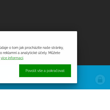
údaje o tom jak procházíte naše stránky,
 reklamní a analytické účely. Můžete
i
více informací
.
Povolit vše a pokračovat
ÚŘEDNÍ DESKA
PROCHÁZET ÚŘEDNÍ DESKU