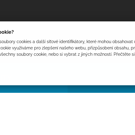
cookie?
oubory cookies a další síťové identifikátory, které mohou obsahovat 
ookie využíváme pro zlepšení našeho webu, přizpůsobení obsahu, pro
 všechny soubory cookie, nebo si vybrat z jiných možností. Přečtěte s
ITY