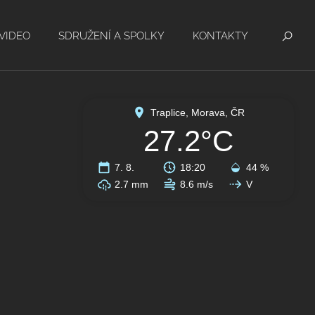
VIDEO
SDRUŽENÍ A SPOLKY
KONTAKTY
Traplice, Morava, ČR
27.2°C
7. 8.
18:20
44 %
2.7 mm
8.6 m/s
V