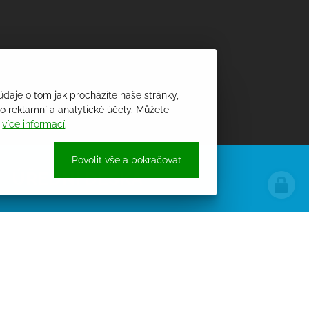
údaje o tom jak procházíte naše stránky,
 reklamní a analytické účely. Můžete
i
více informací
.
Povolit vše a pokračovat
ÚŘEDNÍ DESKA
PROCHÁZET ÚŘEDNÍ DESKU