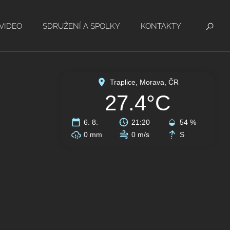
VIDEO
SDRUŽENÍ A SPOLKY
KONTAKTY
Traplice, Morava, ČR
27.4°C
6. 8.
21:20
54 %
0 mm
0 m/s
S