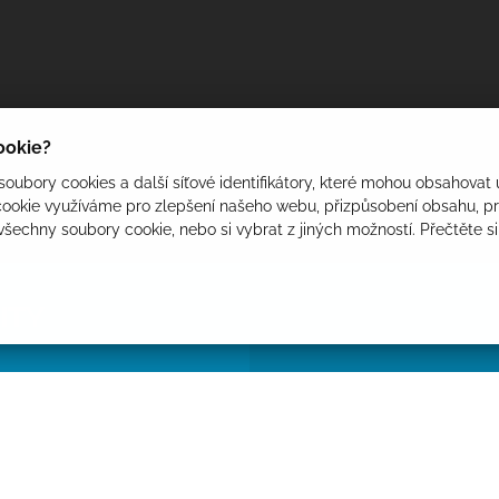
cookie?
oubory cookies a další síťové identifikátory, které mohou obsahovat 
ookie využíváme pro zlepšení našeho webu, přizpůsobení obsahu, pro
 všechny soubory cookie, nebo si vybrat z jiných možností. Přečtěte s
ITY
ovádět odečty elektroměrů
 elektroměru na viditelném