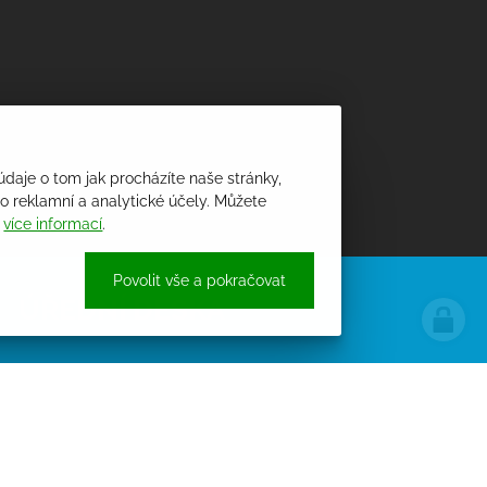
údaje o tom jak procházíte naše stránky,
 reklamní a analytické účely. Můžete
i
více informací
.
Povolit vše a pokračovat
ÚŘEDNÍ DESKA
PROCHÁZET ÚŘEDNÍ DESKU