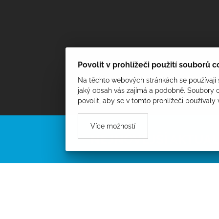
Povolit v prohlížeči použití souborů 
Na těchto webových stránkách se používají s
jaký obsah vás zajímá a podobně. Soubory c
povolit, aby se v tomto prohlížeči používaly
Více možností
NEJNOVĚJŠÍ AKTUAL
Oznamujeme občanům, že od 21. do 23. října se budou pr
všech dodavatelů. Kdo z občanů nebude doma, nechá stav
místě.