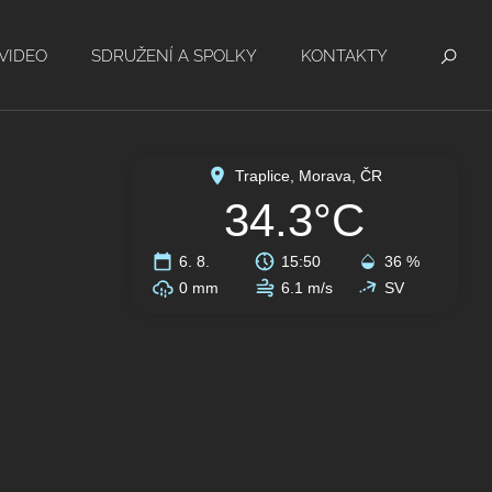
VIDEO
SDRUŽENÍ A SPOLKY
KONTAKTY
Traplice, Morava, ČR
34.3°C
6. 8.
15:50
36 %
0 mm
6.1 m/s
SV