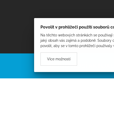
Povolit v prohlížeči použití souborů 
Na těchto webových stránkách se používají s
jaký obsah vás zajímá a podobně. Soubory c
povolit, aby se v tomto prohlížeči používaly
Více možností
NEJNOVĚJŠÍ AKTUAL
el. energie.pdf
(816.65 kB)
PROCHÁZET AKTUALITY