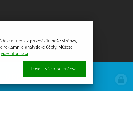
údaje o tom jak procházíte naše stránky,
 reklamní a analytické účely. Můžete
i
více informací
.
Povolit vše a pokračovat
ÚŘEDNÍ DESKA
PROCHÁZET ÚŘEDNÍ DESKU