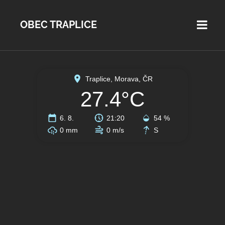
OBEC TRAPLICE
Traplice, Morava, ČR
27.4°C
6. 8.
21:20
54 %
0 mm
0 m/s
S