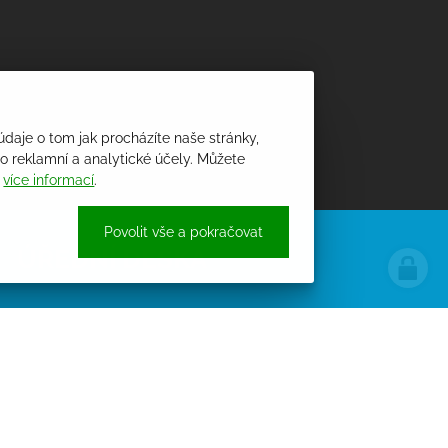
údaje o tom jak procházíte naše stránky,
 reklamní a analytické účely. Můžete
i
více informací
.
Povolit vše a pokračovat
ÚŘEDNÍ DESKA
PROCHÁZET ÚŘEDNÍ DESKU