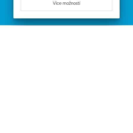
Více možností
NEJNOVĚJŠÍ AKTUALITY
MUDr. Jurková oznamuje, že 14. listopadu se bude ordinovat od
8.00 hodin do 12.00 hodin
PROCHÁZET AKTUALITY
ÚŘEDNÍ DESKA