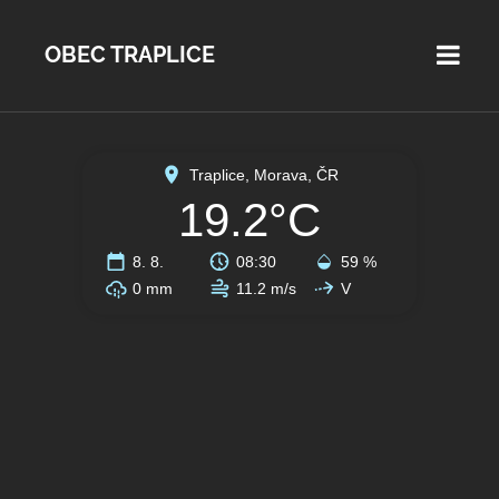
OBEC TRAPLICE
Traplice, Morava, ČR
19.2°C
8. 8.
08:30
59 %
0 mm
11.2 m/s
V