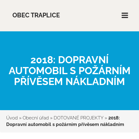
OBEC TRAPLICE
2018: DOPRAVNÍ
AUTOMOBIL S POŽÁRNÍM
PŘÍVĚSEM NÁKLADNÍM
Úvod
»
Obecní úřad
»
DOTOVANÉ PROJEKTY
»
2018:
Dopravní automobil s požárním přívěsem nákladním