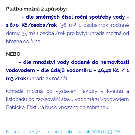
Platba možná 2 způsoby:
- dle směrných čísel roční spotřeby vody -
3
1.670 Kč/osoba/rok
(36 m
1 osoba/rok rodinné
3
domy, 35 m
1 osoba /rok pro byty) úhrada možná od
března do října.
NEBO
- dle množství vody dodané do nemovitosti
vodovodem - dle údajů vodoměru - 46,42 Kč / 1
m3 /rok
(úhrada 2x ročně)
(úhrada možná po vystavení faktury v květnu a
listopadu po zapisování stavu vodoměrů Vodovodem
Babicko. Faktura bude vhozena do schránek.
Kalkulace ceny stočného Traplice na rok 2026
(1.93 MB)