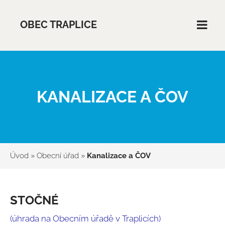
OBEC TRAPLICE
KANALIZACE A ČOV
Úvod
»
Obecní úřad
»
Kanalizace a ČOV
STOČNÉ
(úhrada na Obecním úřadě v Traplicích)